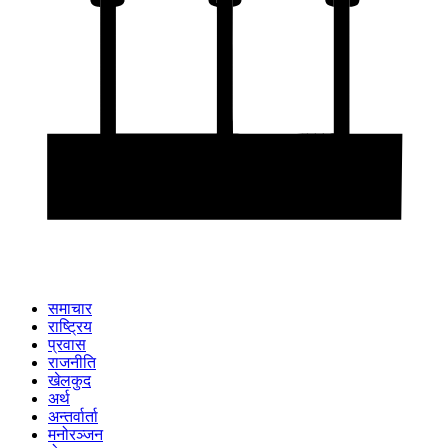
समाचार
राष्ट्रिय
प्रवास
राजनीति
खेलकुद
अर्थ
अन्तर्वार्ता
मनोरञ्जन