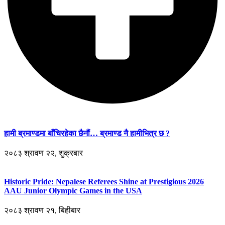
हामी ब्रमाण्डमा बाँचिरहेका छैनौं… ब्रमाण्ड नै हामीभित्र छ ?
२०८३ श्रावण २२, शुक्रबार
Historic Pride: Nepalese Referees Shine at Prestigious 2026
AAU Junior Olympic Games in the USA
२०८३ श्रावण २१, बिहीबार