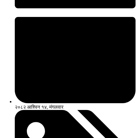
२०८२ आश्विन १४, मंगलवार