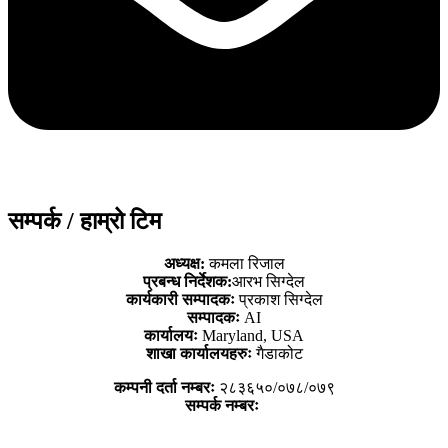
सम्पर्क / हाम्रो टिम
अध्यक्ष:
कमला रिजाल
प्रबन्ध निर्देशक:
आरभ सिग्देल
कार्यकारी सम्पादकः
प्रकाश सिग्देल
सम्पादकः
AI
कार्यालयः
Maryland, USA
शाखा कार्यालयहरुः
गैडाकोट
कम्पनी दर्ता नम्बरः
२८३६५०/०७८/०७९
सम्पर्क नम्बरः