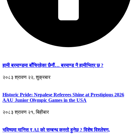
हामी ब्रमाण्डमा बाँचिरहेका छैनौं… ब्रमाण्ड नै हामीभित्र छ ?
२०८३ श्रावण २२, शुक्रबार
Historic Pride: Nepalese Referees Shine at Prestigious 2026
AAU Junior Olympic Games in the USA
२०८३ श्रावण २१, बिहीबार
भविष्यमा मानिस र AI को सम्बन्ध कस्तो हुनेछ ? विशेष विश्लेषण,