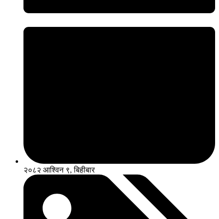
२०८२ आश्विन ९, बिहीबार