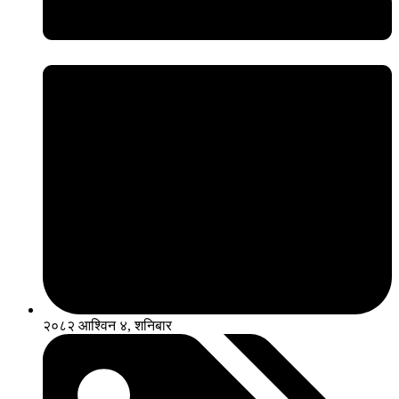
२०८२ आश्विन ४, शनिबार