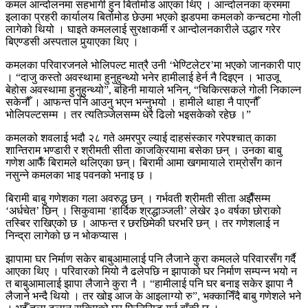
कमल आन्दोलनमा सहभागी हुन बिर्तामोड आएका थिए । आन्दोलनका क्रममा
इलाका प्रहरी कार्यालय बिर्तामोड छेउमा भएको झडपमा कमलको कन्चटमा गोली
लागेको थियो । घाइते कमललाई सुरक्षाकर्मी र आन्दोलनकारीले उद्धार गरेर
बिएण्डसी अस्पताल पुर्‍याएका थिए ।
कमलका परिवारजनले भोलिपल्ट मात्रै उनी ‘भेण्टिलेटर’मा भएको जानकारी पाए
। “दाजु कस्तो अवस्थामा हुनुहुन्थ्यो भनेर हामीलाई हेर्न नै दिइएन । भाउजू
बेहोस अवस्थामा हुनुहुन्थ्यो”, बहिनी मायाले भनिन्, “चिकित्सकले गोली निकाल्न
सकेनौँ । आफन्त पनि आउनु भएन भन्नुभयो । हामीले थाहा नै पाएनौँ
भोलिपल्टसम्म । तर त्यतिञ्जेलसम्म धेरै ढिलो भइसकेको रहेछ ।”
कमलको शवलाई भदौ २८ गते अमरपुर ल्याई दाहसंस्कार गरेपश्चात् काका
शान्तिराम भण्डारी र श्रीमती सीता काजक्रियामा बसेका छन् । उनका बाबु
गणेश आफैँ बिरामले थलिएका छन्। बिरामी आमा खगमायाले राम्रोसँग कान
नसुन्ने कमलका भाइ पवनको भनाइ छ ।
बिरामी बाबु गणेशका गला अवरुद्ध छन् । गर्भवती श्रीमती सीता अझैँसम्म
‘अर्धचेत’ छिन् । सिकुवामा ‘हार्दिक श्रद्धाञ्जली’ लेखेर ३० वर्षका छोराको
तस्बिर राखिएको छ । आफन्त र छरछिमेकी घरभरि छन् । तर गणेशलाई न
निन्द्रा लागेको छ न भोकप्यास ।
झापामा घर निर्माण सकेर बाबुआमालाई पनि लैजाने कुरा कमलले परिवारसँग गर्दै
आएका थिए । परिवारको मियो नै ढलेपछि न झापाको घर निर्माण सम्पन्न भयो न
त बाबुआमालाई झापा लैजाने कुरा नै । “हामीलाई पनि घर बनाइ सकेर झापा नै
लैजाने भन्दै थियो । तर खोइ आज के आइलाग्यो रु”, भक्कानिँदै बाबु गणेशले भने