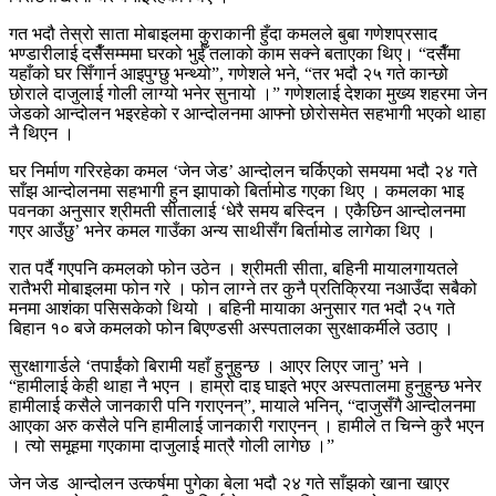
गत भदौ तेस्रो साता मोबाइलमा कुराकानी हुँदा कमलले बुबा गणेशप्रसाद
भण्डारीलाई दसैँसम्ममा घरको भुईँ तलाको काम सक्ने बताएका थिए। “दसैँमा
यहाँको घर सिँगार्न आइपुग्छु भन्थ्यो”, गणेशले भने, “तर भदौ २५ गते कान्छो
छोराले दाजुलाई गोली लाग्यो भनेर सुनायो ।” गणेशलाई देशका मुख्य शहरमा जेन
जेडको आन्दोलन भइरहेको र आन्दोलनमा आफ्नो छोरोसमेत सहभागी भएको थाहा
नै थिएन ।
घर निर्माण गरिरहेका कमल ‘जेन जेड’ आन्दोलन चर्किएको समयमा भदौ २४ गते
साँझ आन्दोलनमा सहभागी हुन झापाको बिर्तामोड गएका थिए । कमलका भाइ
पवनका अनुसार श्रीमती सीतालाई ‘धेरै समय बस्दिन । एकैछिन आन्दोलनमा
गएर आउँछु’ भनेर कमल गाउँका अन्य साथीसँग बिर्तामोड लागेका थिए ।
रात पर्दै गएपनि कमलको फोन उठेन । श्रीमती सीता, बहिनी मायालगायतले
रातैभरी मोबाइलमा फोन गरे । फोन लाग्ने तर कुनै प्रतिक्रिया नआउँदा सबैको
मनमा आशंका पसिसकेको थियो । बहिनी मायाका अनुसार गत भदौ २५ गते
बिहान १० बजे कमलको फोन बिएण्डसी अस्पतालका सुरक्षाकर्मीले उठाए ।
सुरक्षागार्डले ‘तपाईंको बिरामी यहाँ हुनुहुन्छ । आएर लिएर जानु’ भने ।
“हामीलाई केही थाहा नै भएन । हाम्रो दाइ घाइते भएर अस्पतालमा हुनुहुन्छ भनेर
हामीलाई कसैले जानकारी पनि गराएनन्”, मायाले भनिन्, “दाजुसँगै आन्दोलनमा
आएका अरु कसैले पनि हामीलाई जानकारी गराएनन् । हामीले त चिन्ने कुरै भएन
। त्यो समूहमा गएकामा दाजुलाई मात्रै गोली लागेछ ।”
जेन जेड आन्दोलन उत्कर्षमा पुगेका बेला भदौ २४ गते साँझको खाना खाएर