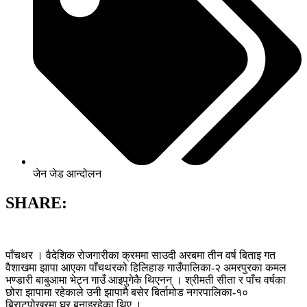
जेन जेड आन्दोलन
SHARE:
पाँचथर । वैदेशिक रोजगारीका क्रममा साउदी अरबमा तीन वर्ष बिताइ गत
वैशाखमा झापा आएका पाँचथरको हिलिहाङ गाउँपालिका-२ अमरपुरका कमल
भण्डारी बाबुआमा भेट्न गाउँ आइपुगेकै थिएनन् । श्रीमती सीता र पाँच वर्षका
छोरा झापामा रहेकाले उनी झापामै बसेर बिर्तामोड नगरपालिका-१०
बिराटपोखरमा घर बनाइरहेका थिए ।