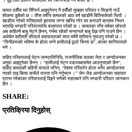
। भुईँ तला ढलान सकिएको घर फिनिसिङ गर्न बाँकी छ ।
कमल दसैँमा घर सिँगार्न आइपुगेनन् नै दसैँको मुखका परिवार र सिङ्गो गाउँ
शोकमा डुबेको छ । तीस वर्षीय कमलको आठ वर्ष खाडीमै बितिसकेको थियो ।
खाडीमा गरेको परिश्रमले झापामा जग्गा खरिद गरेर घर बनाउने क्रममा निधन
भएपछि भण्डारी परिवारमाथि बज्रपात परेको छ । कमलका पाँच वर्षका छोराले
अब कहिल्यै बाबु भेट्ने छैनन्, गर्भमा रहेको सन्तानले बाबु देख्न पनि पाउने छैन ।
अर्धचेत श्रीमती सीताले सहयात्राको सात वर्षमै श्रीमान् गुमाउनु परेको छ ।
“यिनीहरूको भविष्य के होला भन्ने हामीलाई ठूलो चिन्ता छ”, काका शान्तिरामले
भने ।
सहिद परिवारलाई भेट्न जनप्रतिनिधि, राजनीतिक दलका नेता र आन्दोलनका
अगुवा आइपुगेका छैनन् । “हामीलाई भेट्न वडाध्यक्षसमेत आउनुभएको छैन”,
सहिद कमलकी बहिनी मायाले भनिन्, “देशमा परिवर्तन होला भनेर आन्दोलनमा
गएको दाइ बित्दा कसैले वास्ता पनि गर्नुभएन ।” जेन जेड आन्दोलनका सहादत
प्राप्त गरेकाका परिवारलाई दिइने भनेको राहतबारे पनि भण्डारी परिवार जानकार
छैन ।
SHARE:
प्रतिक्रिया दिनुहोस्