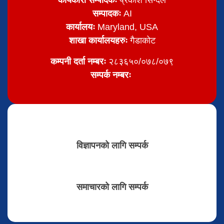
कार्यकारी सम्पादकः
प्रकाश सिग्देल
सम्पादकः
AI
कार्यालयः
Maryland, USA
शाखा कार्यालयहरुः
गैडाकोट
कम्पनी दर्ता नम्बरः
२८३६५०/०७८/०७९
सम्पर्क नम्बरः
विज्ञापनको लागि सम्पर्क
समाचारको लागि सम्पर्क