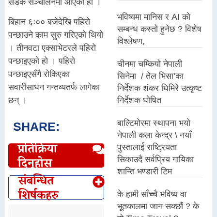
सडक सञ्चालनमा आएको हो ।
भविष्यमा मानिस र AI को
बिहान ६ः०० बजेदेखि पहिरो
सम्बन्ध कस्तो हुनेछ ? विशेष
पन्छाउने काम सुरु गरिएको थियो
विश्लेषण,
। तीनवटा एक्साभेटरले पहिरो
पन्छाइएको हो । पहिरो
चीनमा चम्कियो नेपाली
पन्छाइएसँगै रोकिएका
सिनेमा / तेल भिसा’का
सवारीसाधन गन्तव्यतर्फ लागेका
निर्देशक शंकर घिमिरे उत्कृष्ट
निर्देशक घोषित
छन् ।
बाल्टिमोरमा स्थापना भयो
SHARE:
नेपाली कला केन्द्र \ नयाँ
प्रतिक्रिया
पुस्तालाई राष्ट्रियता
सिकाउदै सर्वप्रिय गायिका
दिनुहोस्
शान्ति भण्डारी टिम
संबन्धित
शिर्षकहरु
के हामी साँच्चै भविष्य वा
भूतकालमा जान सक्छौं ? के