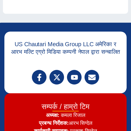
US Chautari Media Group LLC अमेरिका र
आरभ मल्टि एग्रो मिडिया कम्पनी नेपाल द्वारा सन्चालित
सम्पर्क / हाम्रो टिम
अध्यक्ष:
कमला रिजाल
प्रबन्ध निर्देशक:
आरभ सिग्देल