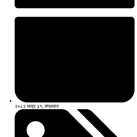
२०८२ भाद्र ३१, मंगलवार