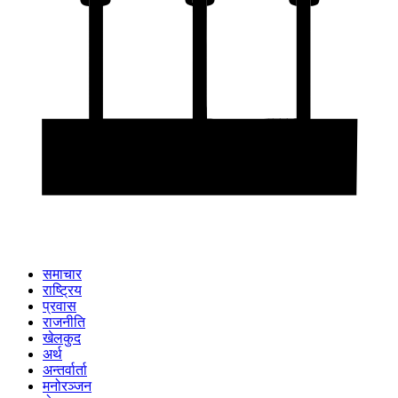
समाचार
राष्ट्रिय
प्रवास
राजनीति
खेलकुद
अर्थ
अन्तर्वार्ता
मनोरञ्जन