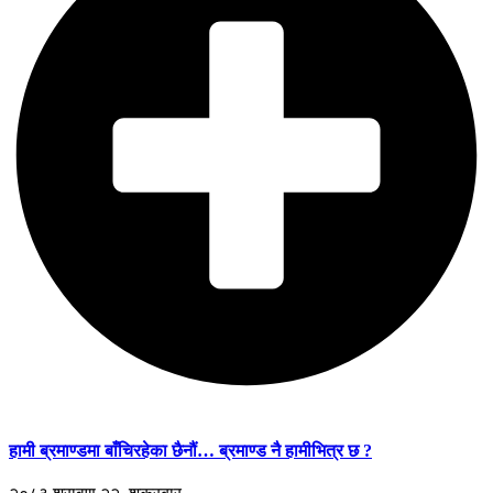
हामी ब्रमाण्डमा बाँचिरहेका छैनौं… ब्रमाण्ड नै हामीभित्र छ ?