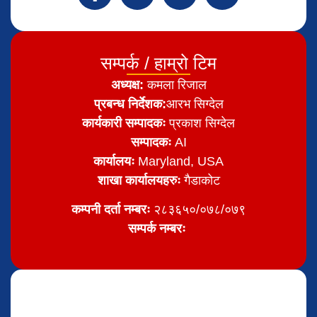
सम्पर्क / हाम्रो टिम
अध्यक्ष:
कमला रिजाल
प्रबन्ध निर्देशक:
आरभ सिग्देल
कार्यकारी सम्पादकः
प्रकाश सिग्देल
सम्पादकः
AI
कार्यालयः
Maryland, USA
शाखा कार्यालयहरुः
गैडाकोट
कम्पनी दर्ता नम्बरः
२८३६५०/०७८/०७९
सम्पर्क नम्बरः