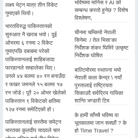
भविष्यमा मानिस र AI को
लक्ष्य भेट्न मात्र तीन विकेट
सम्बन्ध कस्तो हुनेछ ? विशेष
गुमाएको थियो।
विश्लेषण,
भारतविरुद्ध पाकिस्तानको
चीनमा चम्कियो नेपाली
सुरुआत नै खराब भयो। दुई
सिनेमा / तेल भिसा’का
ओभरमा ६ रनमा २ विकेट
निर्देशक शंकर घिमिरे उत्कृष्ट
गुमाएपछि दबाबमा परेको
निर्देशक घोषित
पाकिस्तानलाई शाहिबजादा
फारहानले सम्हालेका थिए।
बाल्टिमोरमा स्थापना भयो
उनले ४४ बलमा ४० रन बनाउँदा
नेपाली कला केन्द्र \ नयाँ
र फखर जमनले १५ बलमा १७
पुस्तालाई राष्ट्रियता
रन जोडे। पूरै २० ओभर खेलेको
सिकाउदै सर्वप्रिय गायिका
शान्ति भण्डारी टिम
पाकिस्तान ९ विकेटको क्षतिमा
१२७ रनमा समेटिएको हो।
के हामी साँच्चै भविष्य वा
पाकिस्तानलाई सस्तैमा समेट्न
भूतकालमा जान सक्छौं ? के
भारतका कुलदीप यादवले चार
हो Time Travel ?