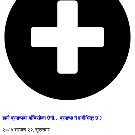
हामी ब्रमाण्डमा बाँचिरहेका छैनौं… ब्रमाण्ड नै हामीभित्र छ ?
२०८३ श्रावण २२, शुक्रबार