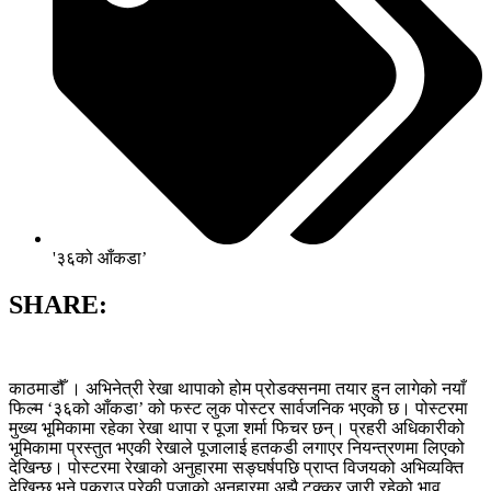
'३६को आँकडा’
SHARE:
काठमाडौँ । अभिनेत्री रेखा थापाको होम प्रोडक्सनमा तयार हुन लागेको नयाँ
फिल्म ‘३६को आँकडा’ को फस्ट लुक पोस्टर सार्वजनिक भएको छ। पोस्टरमा
मुख्य भूमिकामा रहेका रेखा थापा र पूजा शर्मा फिचर छन्। प्रहरी अधिकारीको
भूमिकामा प्रस्तुत भएकी रेखाले पूजालाई हतकडी लगाएर नियन्त्रणमा लिएको
देखिन्छ। पोस्टरमा रेखाको अनुहारमा सङ्घर्षपछि प्राप्त विजयको अभिव्यक्ति
देखिन्छ भने पक्राउ परेकी पूजाको अनुहारमा अझै टक्कर जारी रहेको भाव