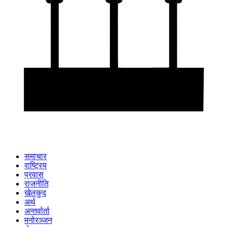
समाचार
राष्ट्रिय
प्रवास
राजनीति
खेलकुद
अर्थ
अन्तर्वार्ता
मनोरञ्जन