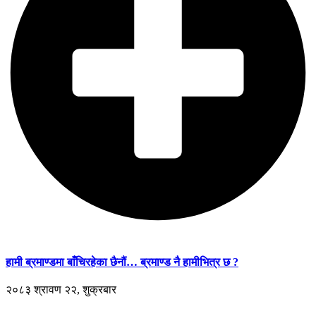
हामी ब्रमाण्डमा बाँचिरहेका छैनौं… ब्रमाण्ड नै हामीभित्र छ ?
२०८३ श्रावण २२, शुक्रबार