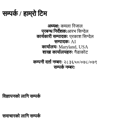
सम्पर्क / हाम्रो टिम
अध्यक्ष:
कमला रिजाल
प्रबन्ध निर्देशक:
आरभ सिग्देल
कार्यकारी सम्पादकः
प्रकाश सिग्देल
सम्पादकः
AI
कार्यालयः
Maryland, USA
शाखा कार्यालयहरुः
गैडाकोट
कम्पनी दर्ता नम्बरः
२८३६५०/०७८/०७९
सम्पर्क नम्बरः
विज्ञापनको लागि सम्पर्क
समाचारको लागि सम्पर्क