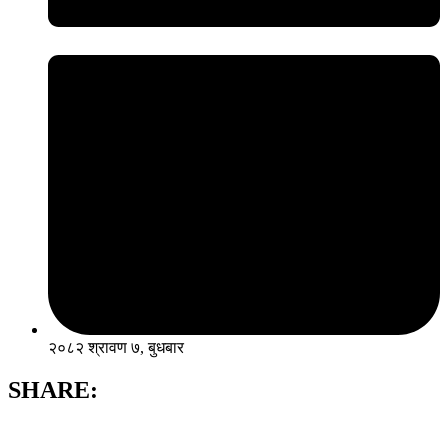
२०८२ श्रावण ७, बुधबार
SHARE: