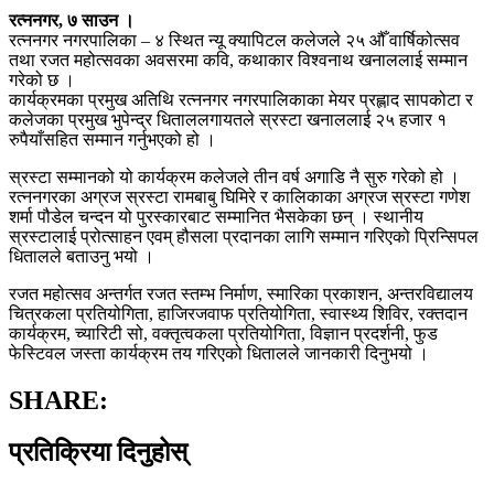
रत्ननगर, ७ साउन ।
रत्ननगर नगरपालिका – ४ स्थित न्यू क्यापिटल कलेजले २५ औँ वार्षिकोत्सव
तथा रजत महोत्सवका अवसरमा कवि, कथाकार विश्वनाथ खनाललाई सम्मान
गरेको छ ।
कार्यक्रमका प्रमुख अतिथि रत्ननगर नगरपालिकाका मेयर प्रह्लाद सापकोटा र
कलेजका प्रमुख भुपेन्द्र धिताललगायतले स्रस्टा खनाललाई २५ हजार १
रुपैयाँसहित सम्मान गर्नुभएको हो ।
स्रस्टा सम्मानको यो कार्यक्रम कलेजले तीन वर्ष अगाडि नै सुरु गरेको हो ।
रत्ननगरका अग्रज स्रस्टा रामबाबु घिमिरे र कालिकाका अग्रज स्रस्टा गणेश
शर्मा पौडेल चन्दन यो पुरस्कारबाट सम्मानित भैसकेका छन् । स्थानीय
स्रस्टालाई प्रोत्साहन एवम् हौसला प्रदानका लागि सम्मान गरिएको प्रिन्सिपल
धितालले बताउनु भयो ।
रजत महोत्सव अन्तर्गत रजत स्तम्भ निर्माण, स्मारिका प्रकाशन, अन्तरविद्यालय
चित्रकला प्रतियोगिता, हाजिरजवाफ प्रतियोगिता, स्वास्थ्य शिविर, रक्तदान
कार्यक्रम, च्यारिटी सो, वक्तृत्वकला प्रतियोगिता, विज्ञान प्रदर्शनी, फुड
फेस्टिवल जस्ता कार्यक्रम तय गरिएको धितालले जानकारी दिनुभयो ।
SHARE:
प्रतिक्रिया दिनुहोस्