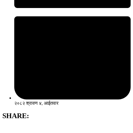
२०८२ श्रावण ४, आईतवार
SHARE: