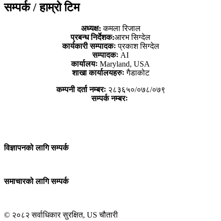
सम्पर्क / हाम्रो टिम
अध्यक्ष:
कमला रिजाल
प्रबन्ध निर्देशक:
आरभ सिग्देल
कार्यकारी सम्पादकः
प्रकाश सिग्देल
सम्पादकः
AI
कार्यालयः
Maryland, USA
शाखा कार्यालयहरुः
गैडाकोट
कम्पनी दर्ता नम्बरः
२८३६५०/०७८/०७९
सम्पर्क नम्बरः
विज्ञापनको लागि सम्पर्क
समाचारको लागि सम्पर्क
© २०८२ सर्वाधिकार सुरक्षित, US चौतारी