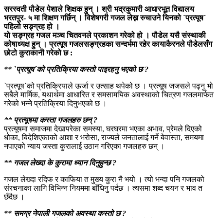
सरस्वती पौडेल पेशाले शिक्षक हुन् । श्री भद्रकुमारी आधारभूत विद्यालय
भरतपुर- ५ मा शिक्षण गर्छिन् । विशेषगरी गजल लेख्न रुचाउने यिनको `प्रत्यूष´
पहिलो सङ्ग्रह हो ।
यो सङ्ग्रह गजल मञ्च चितवनले प्रकाशन गरेको हो । पौडेल यसै संस्थाकी
कोषाध्यक्ष हुन् । प्रत्यूष गजलसङ्ग्रहका सन्दर्भमा रहेर कायाकैरनले पौडेलसँग
छोटो कुराकानी गरेको छ :
** `प्रत्यूष´को प्रतिक्रिया कस्तो पाइरहनु भएको छ ?
`प्रत्यूष´को प्रतिक्रियाले ऊर्जा र उत्साह थपेको छ । प्रत्यूष जजसले पढ्नु भो
सबैले मार्मिक, यथार्थमा आधारित र समसामयिक अवस्थाको चित्रण गजलमार्फत
गरेको भन्ने प्रतिक्रिया दिनुभएको छ ।
** प्रत्यूषमा कस्ता गजलहरु छन् ?
प्रत्यूषमा समाजमा देखापरेका समस्या, घरघरमा भएका अभाव, प्रेमले दिएको
धोका, बिदेशिएकाको आशा र भरोसा, राज्यले जनतालाई गर्ने बेवास्ता, समयमा
नपाएको न्याय जस्ता कुरालाई उठान गरिएका गजलहरु छन् ।
** गजल लेख्दा के कुरामा ध्यान दिनुहुन्छ ?
गजल लेख्दा रदिफ र काफिया त मुख्य कुरा नै भयो । त्यो भन्दा पनि गजलको
संरचनाका लागि विभिन्न नियममा बाँधिनु पर्दछ । त्यसमा शब्द चयन र भाव त
छँदैछ ।
** समग्र नेपाली गजलको अवस्था कस्तो छ ?