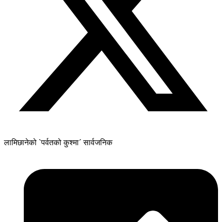
लामिछानेको `पर्वतको कुश्मा´ सार्वजनिक