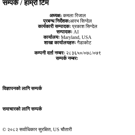
सम्पर्क / हाम्रो टिम
अध्यक्ष:
कमला रिजाल
प्रबन्ध निर्देशक:
आरभ सिग्देल
कार्यकारी सम्पादकः
प्रकाश सिग्देल
सम्पादकः
AI
कार्यालयः
Maryland, USA
शाखा कार्यालयहरुः
गैडाकोट
कम्पनी दर्ता नम्बरः
२८३६५०/०७८/०७९
सम्पर्क नम्बरः
विज्ञापनको लागि सम्पर्क
समाचारको लागि सम्पर्क
© २०८२ सर्वाधिकार सुरक्षित, US चौतारी