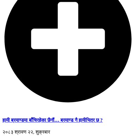
हामी ब्रमाण्डमा बाँचिरहेका छैनौं… ब्रमाण्ड नै हामीभित्र छ ?
२०८३ श्रावण २२, शुक्रबार