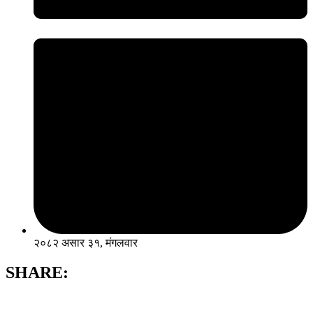
२०८२ असार ३१, मंगलवार
SHARE: