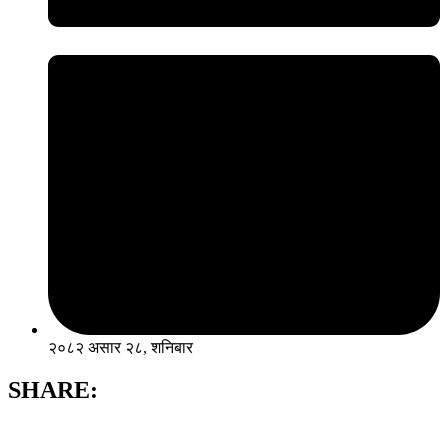
२०८२ असार २८, शनिबार
SHARE: