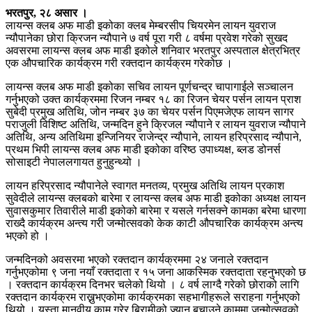
भरतपुर, २८ असार ।
लायन्स क्लब अफ माडी इकोका क्लब मेम्बरसीप चियरमेन लायन युवराज
न्यौपानेका छोरा क्रिजन न्यौपाने ७ वर्ष पूरा गरी ८ वर्षमा प्रवेश गरेको सुखद
अवसरमा लायन्स क्लब अफ माडी इकोले शनिवार भरतपुर अस्पताल क्षेत्रभित्र
एक औपचारिक कार्यक्रम गरी रक्तदान कार्यक्रम गरेकोछ ।
लायन्स क्लब अफ माडी इकोका सचिव लायन पूर्णचन्द्र चापागाईले सञ्चालन
गर्नुभएको उक्त कार्यक्रममा रिजन नम्बर १८ का रिजन चेयर पर्सन लायन प्राश
सुबेदी प्रमुख अतिथि, जोन नम्बर ३७ का चेयर पर्सन पिएमजेएफ लायन सागर
पराजुली विशिष्ट अतिथि, जन्मदिन हुने क्रिजल न्यौपाने र लायन युवराज न्यौपाने
अतिथि, अन्य अतिथिमा इन्जिनियर राजेन्द्र न्यौपाने, लायन हरिप्रसाद न्यौपाने,
प्रथम भिपी लायन्स क्लब अफ माडी इकोका वरिष्ठ उपाध्यक्ष, ब्लड डोनर्स
सोसाइटी नेपाललगायत हुनुहुन्थ्यो ।
लायन हरिप्रसाद न्यौपानेले स्वागत मनतव्य, प्रमुख अतिथि लायन प्रकाश
सुवेदीले लायन्स क्लबको बारेमा र लायन्स क्लब अफ माडी इकोका अध्यक्ष लायन
सुवासकुमार तिवारीले माडी इकोको बारेमा र यसले गर्नसक्ने कामका बरेमा धारणा
राख्दै कार्यक्रम अन्त्य गरी जन्मोत्सवको केक काटी औपचारिक कार्यक्रम अन्त्य
भएको हो ।
जन्मदिनको अवसरमा भएको रक्तदान कार्यक्रममा २४ जनाले रक्तदान
गर्नुभएकोमा ९ जना नयाँ रक्तदाता र १५ जना आकस्मिक रक्तदाता रहनुभएको छ
। रक्तदान कार्यक्रम दिनभर चलेको थियो । ८ वर्ष लाग्दै गरेको छोराको लागि
रक्तदान कार्यक्रम राख्नुभएकोमा कार्यक्रमका सहभागीहरूले सराहना गर्नुभएको
थियो । यस्ता मानवीय काम गरेर बिरामीको ज्यान बचाउने काममा जन्मोत्सवको