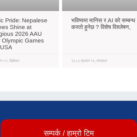
ric Pride: Nepalese
भविष्यमा मानिस र AI को सम्बन्ध
ees Shine at
कस्तो हुनेछ ? विशेष विश्लेषण,
igious 2026 AAU
r Olympic Games
e USA
ण २१, बिहीबार
२०८३ श्रावण १९, मंगलवार
सम्पर्क / हाम्रो टिम