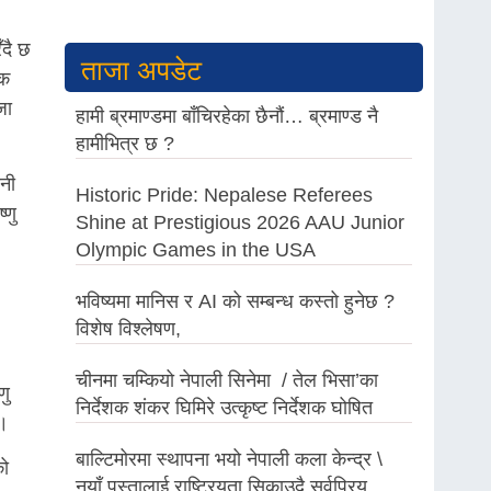
ँदै छ
ताजा अपडेट
िक
जा
हामी ब्रमाण्डमा बाँचिरहेका छैनौं… ब्रमाण्ड नै
हामीभित्र छ ?
यनी
Historic Pride: Nepalese Referees
्णु
Shine at Prestigious 2026 AAU Junior
Olympic Games in the USA
भविष्यमा मानिस र AI को सम्बन्ध कस्तो हुनेछ ?
विशेष विश्लेषण,
चीनमा चम्कियो नेपाली सिनेमा / तेल भिसा’का
णु
निर्देशक शंकर घिमिरे उत्कृष्ट निर्देशक घोषित
 ।
बाल्टिमोरमा स्थापना भयो नेपाली कला केन्द्र \
को
नयाँ पुस्तालाई राष्ट्रियता सिकाउदै सर्वप्रिय