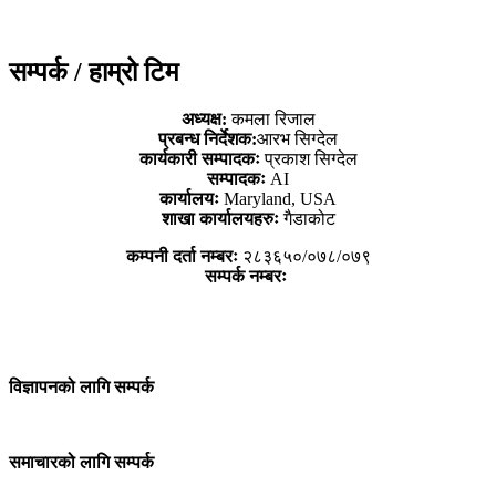
सम्पर्क / हाम्रो टिम
अध्यक्ष:
कमला रिजाल
प्रबन्ध निर्देशक:
आरभ सिग्देल
कार्यकारी सम्पादकः
प्रकाश सिग्देल
सम्पादकः
AI
कार्यालयः
Maryland, USA
शाखा कार्यालयहरुः
गैडाकोट
कम्पनी दर्ता नम्बरः
२८३६५०/०७८/०७९
सम्पर्क नम्बरः
विज्ञापनको लागि सम्पर्क
समाचारको लागि सम्पर्क