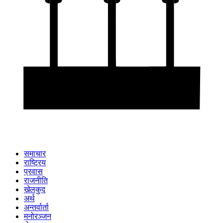
समाचार
राष्ट्रिय
प्रवास
राजनीति
खेलकुद
अर्थ
अन्तर्वार्ता
मनोरञ्जन