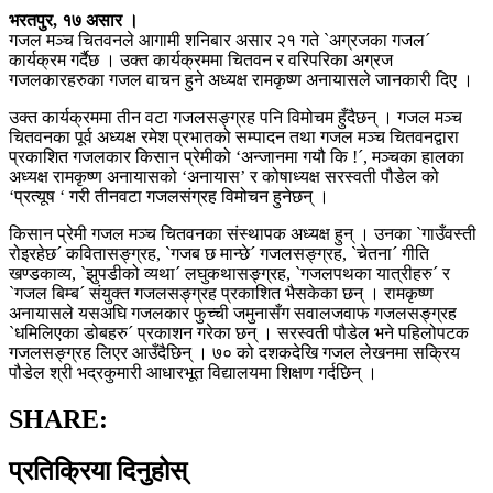
भरतपुर, १७ असार ।
गजल मञ्च चितवनले आगामी शनिबार असार २१ गते `अग्रजका गजल´
कार्यक्रम गर्दैछ । उक्त कार्यक्रममा चितवन र वरिपरिका अग्रज
गजलकारहरुका गजल वाचन हुने अध्यक्ष रामकृष्ण अनायासले जानकारी दिए ।
उक्त कार्यक्रममा तीन वटा गजलसङ्ग्रह पनि विमोचम हुँदैछन् । गजल मञ्च
चितवनका पूर्व अध्यक्ष रमेश प्रभातको सम्पादन तथा गजल मञ्च चितवनद्वारा
प्रकाशित गजलकार किसान प्रेमीको ‘अन्जानमा गयौ कि !´, मञ्चका हालका
अध्यक्ष रामकृष्ण अनायासको ‘अनायास’ र कोषाध्यक्ष सरस्वती पौडेल को
‘प्रत्यूष ‘ गरी तीनवटा गजलसंग्रह विमोचन हुनेछन् ।
किसान प्रेमी गजल मञ्च चितवनका संस्थापक अध्यक्ष हुन् । उनका `गाउँवस्ती
रोइरहेछ´ कवितासङ्ग्रह, `गजब छ मान्छे´ गजलसङ्ग्रह, `चेतना´ गीति
खण्डकाव्य, `झुपडीको व्यथा´ लघुकथासङ्ग्रह, `गजलपथका यात्रीहरु´ र
`गजल बिम्ब´ संयुक्त गजलसङ्ग्रह प्रकाशित भैसकेका छन् । रामकृष्ण
अनायासले यसअघि गजलकार फुच्ची जमुनासँग सवालजवाफ गजलसङ्ग्रह
`धमिलिएका डोबहरु´ प्रकाशन गरेका छन् । सरस्वती पौडेल भने पहिलोपटक
गजलसङ्ग्रह लिएर आउँदैछिन् । ७० को दशकदेखि गजल लेखनमा सक्रिय
पौडेल श्री भद्रकुमारी आधारभूत विद्यालयमा शिक्षण गर्दछिन् ।
SHARE:
प्रतिक्रिया दिनुहोस्