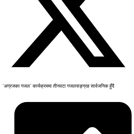
`अग्रजका गजल´ कार्यक्रममा तीनवटा गजलसङ्ग्रह सार्वजनिक हुँदै