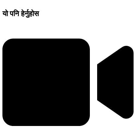
यो पनि हेर्नुहोस