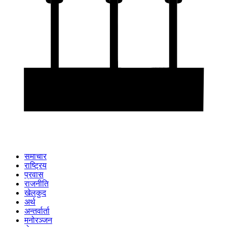
समाचार
राष्ट्रिय
प्रवास
राजनीति
खेलकुद
अर्थ
अन्तर्वार्ता
मनोरञ्जन