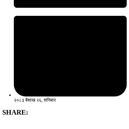
२०८३ बैशाख २६, शनिबार
SHARE: