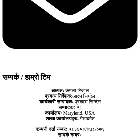
सम्पर्क / हाम्रो टिम
अध्यक्ष:
कमला रिजाल
प्रबन्ध निर्देशक:
आरभ सिग्देल
कार्यकारी सम्पादकः
प्रकाश सिग्देल
सम्पादकः
AI
कार्यालयः
Maryland, USA
शाखा कार्यालयहरुः
गैडाकोट
कम्पनी दर्ता नम्बरः
२८३६५०/०७८/०७९
सम्पर्क नम्बरः